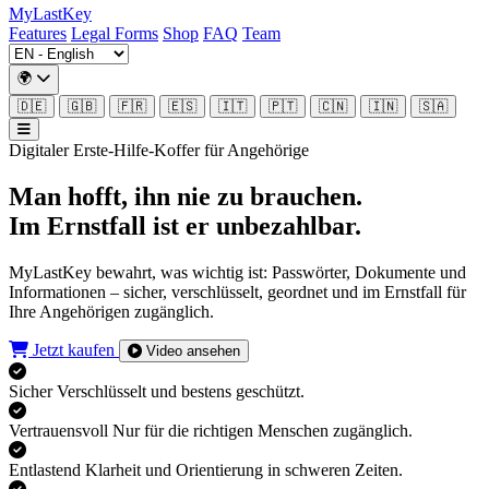
MyLastKey
Features
Legal Forms
Shop
FAQ
Team
🌍
🇩🇪
🇬🇧
🇫🇷
🇪🇸
🇮🇹
🇵🇹
🇨🇳
🇮🇳
🇸🇦
Digitaler Erste-Hilfe-Koffer für Angehörige
Man hofft, ihn nie zu brauchen.
Im Ernstfall ist er
unbezahlbar.
MyLastKey bewahrt, was wichtig ist: Passwörter, Dokumente und
Informationen – sicher, verschlüsselt, geordnet und im Ernstfall für
Ihre Angehörigen zugänglich.
Jetzt kaufen
Video ansehen
Sicher
Verschlüsselt und bestens geschützt.
Vertrauensvoll
Nur für die richtigen Menschen zugänglich.
Entlastend
Klarheit und Orientierung in schweren Zeiten.