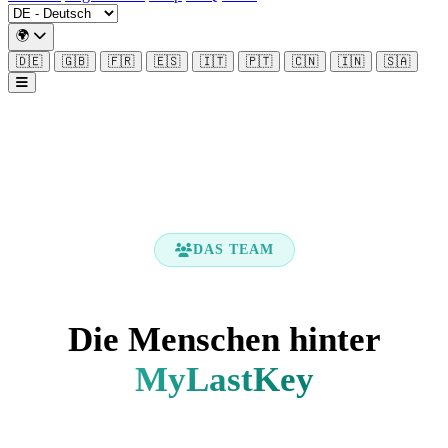
🌍
🇩🇪
🇬🇧
🇫🇷
🇪🇸
🇮🇹
🇵🇹
🇨🇳
🇮🇳
🇸🇦
DAS TEAM
Die Menschen hinter
MyLastKey
Erfahrene IT-Experten und Entwickler, vereint durch die