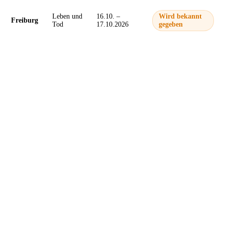
Leben und
16.10. –
Wird bekannt
Freiburg
Tod
17.10.2026
gegeben
Home
Vollmachten
Shop
FAQ
Team
Impressum
Datenschutz
AGB
© 2026 Decrypta Technologies GmbH.
Alle Rechte vorbehalten.