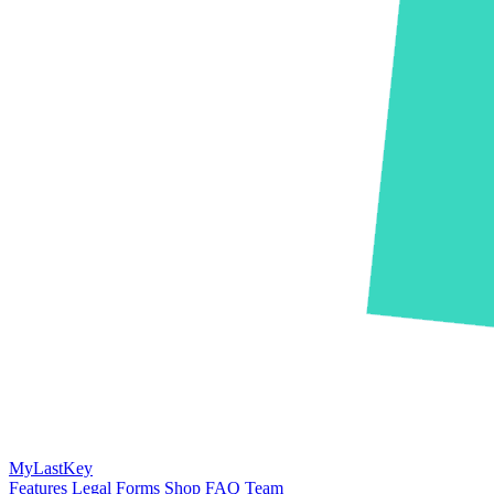
MyLastKey
Features
Legal Forms
Shop
FAQ
Team